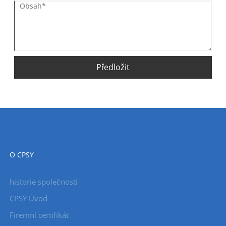
Předložit
O CPSY
historie společnosti
CPSY Úvod
Firemní certifikát