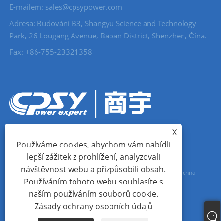
E-mailem: sales@cpsypower.com
Adresa: Budování B3, Shangyu Science and Technology
Park, 26 Lougang Avenue, Baoan District, Shenzhen, Čína.
Fax: +86-755-23321358
X
Používáme cookies, abychom vám nabídli
lepší zážitek z prohlížení, analyzovali
návštěvnost webu a přizpůsobili obsah.
Copyright © 2023 Shangyu (Shenzhen) Technology Co., Ltd. Všechna
Používáním tohoto webu souhlasíte s
práva vyhrazena.
naším používáním souborů cookie.
Zásady ochrany osobních údajů
Links
Sitemap
RSS
XML