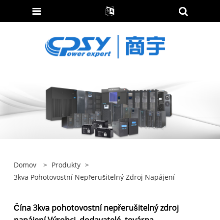
Domov
>
Produkty
>
3kva Pohotovostní Nepřerušitelný Zdroj Napájení
Čína 3kva pohotovostní nepřerušitelný zdroj
napájení Výrobci, dodavatelé, továrna