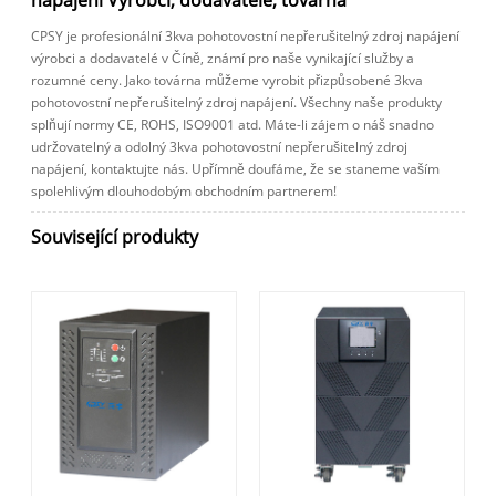
CPSY je profesionální 3kva pohotovostní nepřerušitelný zdroj napájení
výrobci a dodavatelé v Číně, známí pro naše vynikající služby a
rozumné ceny. Jako továrna můžeme vyrobit přizpůsobené 3kva
pohotovostní nepřerušitelný zdroj napájení. Všechny naše produkty
splňují normy CE, ROHS, ISO9001 atd. Máte-li zájem o náš snadno
udržovatelný a odolný 3kva pohotovostní nepřerušitelný zdroj
napájení, kontaktujte nás. Upřímně doufáme, že se staneme vaším
spolehlivým dlouhodobým obchodním partnerem!
Související produkty