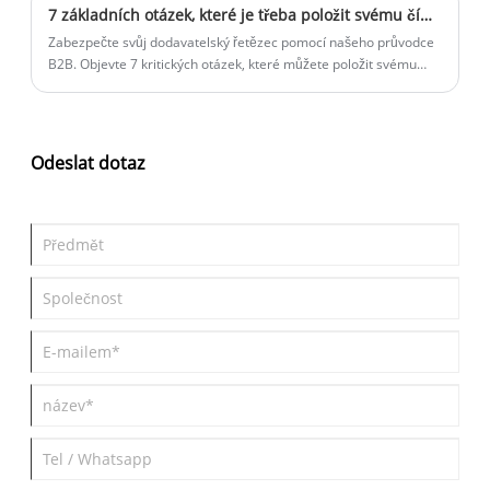
7 základních otázek, které je třeba položit svému čínskému výrobci UPS před podpisem hromadné smlouvy
experimentům.
Zabezpečte svůj dodavatelský řetězec pomocí našeho průvodce
B2B. Objevte 7 kritických otázek, které můžete položit svému
čínskému výrobci nepřerušitelného napájecího systému ohledně
souladu s UL, logistiky a TCO.
Odeslat dotaz