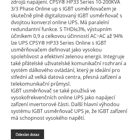
zdrojů napájení. CPSY® HP33 Series 10-200KVA
3/3 Phase Online up s IGBT usměrňovačem je
skutečně plně digitalizovaný IGBT usměrňovač s
dvojitou konverzí online UPS. Má paralelní
redundantní funkce. S THDI≤3%, výstupním
účiníkem 0,9 a celkovou účinností AC~AC až 94%
lze UPS CPSY® HP33 Series Online s IGBT
usměrňovačem definovat jako vysokou
spolehlivost a efektivní zelenou energii. Integruje
také přátelské uživatelské komunikační rozhraní a
systém dálkového ovládání, který je ideální pro
střední až velká datová centra, přesná zařízení a
telekomunikační průmysl.
IGBT usměrňovač se také používá ve
vysokofrekvenčních online UPS jako napájecí
zařízení invertorové části. Další hlavní výhodou
systému IGBT usměrňovač UPS je, že IGBT zařízení
má schopnost vysokého napětí.
Odeslat dotaz