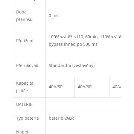
Doba
0 ms
přenosu
100%≤zátěž <110, 60min, 110%≤zátěž≤125%
Přetížení
bypass ihned po 500 ms
Přerušovač
Standardní (vestavěný)
Kapacita
40A/3P
40A/3P
40A/3P
jističe
BATERIE
Typ baterie
baterie VALR
Napeti