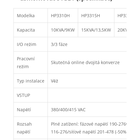
Modelka
HP3310H
HP3315H
HP3320H
Kapacita
10KVA/9KW
15KVA/13,5KW
20KVA/18
I/O režim
3/3 fáze
Pracovní
Skutečná online dvojitá konverze
režim
Typ instalace
Věž
VSTUP
Napětí
380/400/415 VAC
Rozsah
Plné zatížení: fázové napětí 190-276v síťov
napětí
116-276/síťové napětí 201-478 (-50%, +20%