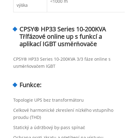
<1000 m
výška
CPSY® HP33 Series 10-200KVA
Třífázové online up s funkcí a
aplikací IGBT usměrňovače
CPSY® HP33 Series 10-200KVA 3/3 fáze online s
usměrňovačem IGBT
Funkce:
Topologie UPS bez transformátoru
Celkové harmonické zkreslení nízkého vstupního
proudu (THD)
Statický a údržbový by-pass spínač
Ochrana proti zkratu a přetížení na výstupu