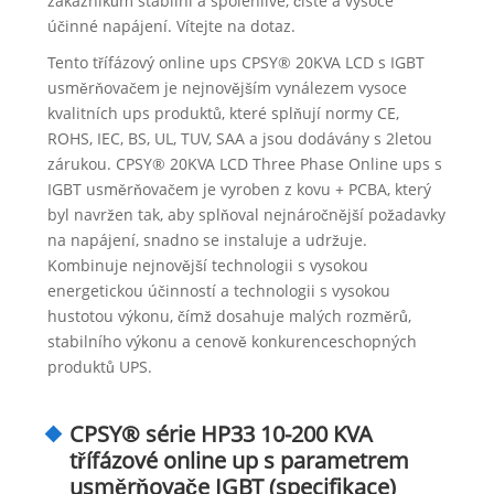
zákazníkům stabilní a spolehlivé, čisté a vysoce
účinné napájení. Vítejte na dotaz.
Tento třífázový online ups CPSY® 20KVA LCD s IGBT
usměrňovačem je nejnovějším vynálezem vysoce
kvalitních ups produktů, které splňují normy CE,
ROHS, IEC, BS, UL, TUV, SAA a jsou dodávány s 2letou
zárukou. CPSY® 20KVA LCD Three Phase Online ups s
IGBT usměrňovačem je vyroben z kovu + PCBA, který
byl navržen tak, aby splňoval nejnáročnější požadavky
na napájení, snadno se instaluje a udržuje.
Kombinuje nejnovější technologii s vysokou
energetickou účinností a technologii s vysokou
hustotou výkonu, čímž dosahuje malých rozměrů,
stabilního výkonu a cenově konkurenceschopných
produktů UPS.
CPSY® série HP33 10-200 KVA
třífázové online up s parametrem
usměrňovače IGBT (specifikace)