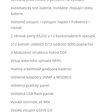
Automatický test baterie, indikátor zbývající doby
baterie
Volitelné vstupní / výstupní napětí / frekvence /
rozsah
2 sériové porty RS232 a 12 bezkontaktních výstupů
512 paměti událostí (512 událostí 6000 poplachů)
3 Modulární struktura řízená DSP
Vstup externího spínače REPO
Hodiny a kalendář (podpora baterie)
Volitelné adaptéry SNMP a MODBUS
Volitelný grafický panel
Volitelná USB flash paměť
Vysoká účinnost až 94%
Vysoký vstupní účiník 0,9