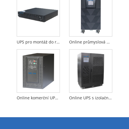
UPS pro montáž do racku
Online průmyslová UPS založená na transformátoru
Online komerční UPS bez transformátoru
Online UPS s izolačním transformátorem