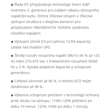
◆ Řada DT přizpůsobuje technologii řízení IGBT
invertoru 5. generace pro zvýšení výkonu výstupního
napětí/proudu. Online 3fázová vstupní a 3fázová
výstupní struktura s dvojitou konverzí pro
přizpůsobení 380/400/415V, 50/60Hz systémům
síťového napájení.
◆ Výstupní účiník 0,9 pro přenos 12,5% kapacity
zátěže než tradiční UPS.
◆ Široký rozsah vstupního napětí 380 V (-45 % až +25
%) nebo 210-475 Vac s frekvenčním rozsahem 50/60
Hz ± 5 %. Vysoká adaptivní kapacita a schopnost
generátoru.
◆ Celková účinnost až 96 %. V režimu ECO může
dosáhnout až 98 %.
◆ Výkonná schopnost přetížení s technologií ochrany
proti zkratu na výstupu: 110%-120% přetížení po
dobu 10 minut. 125%-150% po dobu 1 minuty.