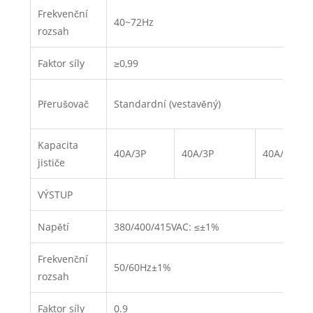
Frekvenční
40~72Hz
rozsah
Faktor síly
≥0,99
Přerušovač
Standardní (vestavěný)
Kapacita
40A/3P
40A/3P
40A/3P
jističe
VÝSTUP
Napětí
380/400/415VAC: ≤±1%
Frekvenční
50/60Hz±1%
rozsah
Faktor síly
0.9