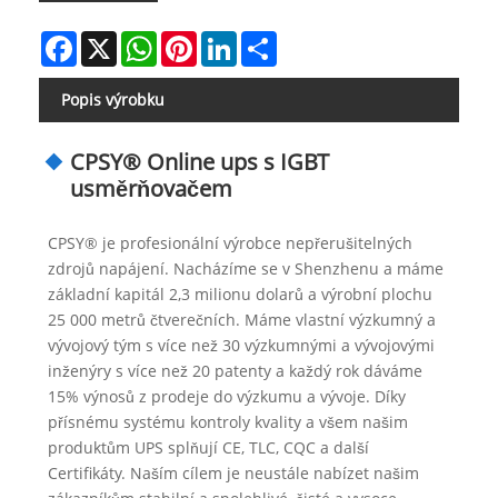
Facebook
X
WhatsApp
Pinterest
LinkedIn
Share
Popis výrobku
CPSY® Online ups s IGBT
usměrňovačem
CPSY® je profesionální výrobce nepřerušitelných
zdrojů napájení. Nacházíme se v Shenzhenu a máme
základní kapitál 2,3 milionu dolarů a výrobní plochu
25 000 metrů čtverečních. Máme vlastní výzkumný a
vývojový tým s více než 30 výzkumnými a vývojovými
inženýry s více než 20 patenty a každý rok dáváme
15% výnosů z prodeje do výzkumu a vývoje. Díky
přísnému systému kontroly kvality a všem našim
produktům UPS splňují CE, TLC, CQC a další
Certifikáty. Naším cílem je neustále nabízet našim