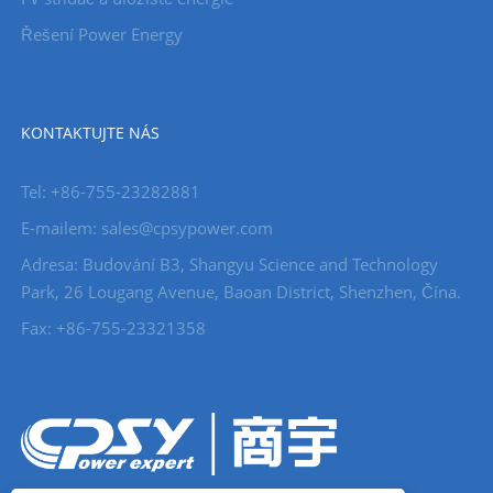
Řešení Power Energy
KONTAKTUJTE NÁS
Tel: +86-755-23282881
E-mailem: sales@cpsypower.com
Adresa: Budování B3, Shangyu Science and Technology
Park, 26 Lougang Avenue, Baoan District, Shenzhen, Čína.
Fax: +86-755-23321358