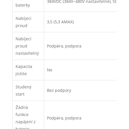
384VDC (384V~480V nastavitelné), Standard
baterky
Nabíjecí
3,5 (5,3 AMAX)
proud
Nabíjecí
proud
Podpěra, podpora
nastavitelný
Kapacita
Ne
jističe
Studený
Bez podpory
start
Žádná
funkce
Podpěra, podpora
napájení z
baterie