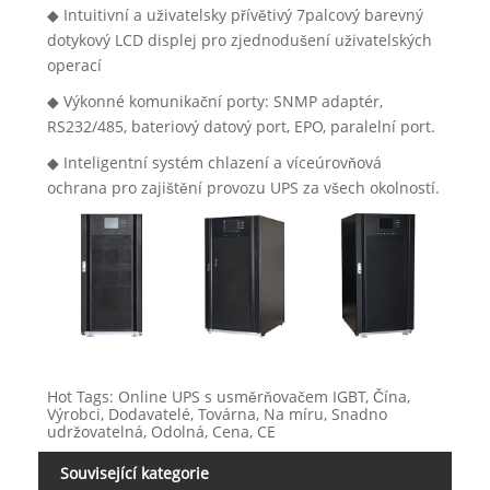
◆ Intuitivní a uživatelsky přívětivý 7palcový barevný
dotykový LCD displej pro zjednodušení uživatelských
operací
◆ Výkonné komunikační porty: SNMP adaptér,
RS232/485, bateriový datový port, EPO, paralelní port.
◆ Inteligentní systém chlazení a víceúrovňová
ochrana pro zajištění provozu UPS za všech okolností.
Hot Tags: Online UPS s usměrňovačem IGBT, Čína,
Výrobci, Dodavatelé, Továrna, Na míru, Snadno
udržovatelná, Odolná, Cena, CE
Související kategorie