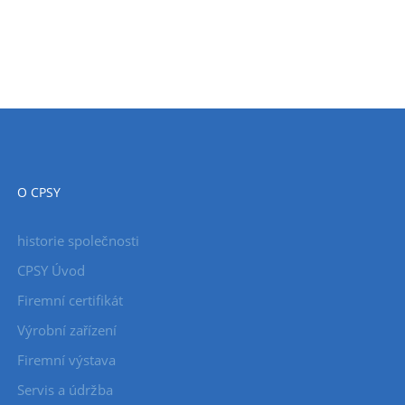
O CPSY
historie společnosti
CPSY Úvod
Firemní certifikát
Výrobní zařízení
Firemní výstava
Servis a údržba