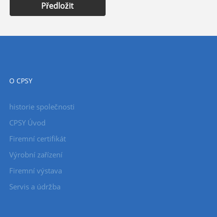
Předložit
O CPSY
historie společnosti
CPSY Úvod
Firemní certifikát
Výrobní zařízení
Firemní výstava
Servis a údržba