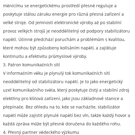
měnícímu se energetickému prostředí přesně reguluje a
poskytuje stálou záruku energie pro různá přesná zařízení a
velké stroje. Od jemností elektronické výroby až po stabilní
provoz velkých strojů je neoddělitelný od podpory stabilizátoru
napětí. Účinně předchází poruchám a problémům s kvalitou,
které mohou být způsobeny kolísáním napětí, a zajišťuje
kontinuitu a efektivitu průmyslové výroby.
3. Patron komunikačních sítí
V informačním věku je plynulý tok komunikačních sítí
neoddělitelný od stabilizátoru napětí. Je to jako energetický
uzel komunikačního světa, který poskytuje čistý a stabilní zdroj
elektřiny pro klíčová zařízení, jako jsou základnové stanice a
přepínače. Bez ohledu na to, kde se nacházíte, stabilizátor
napětí může zajistit plynulé napětí bez vln, takže každý hovor a
každá zpráva může být přesně doručena do každého rohu.
4. Přesný partner vědeckého výzkumu