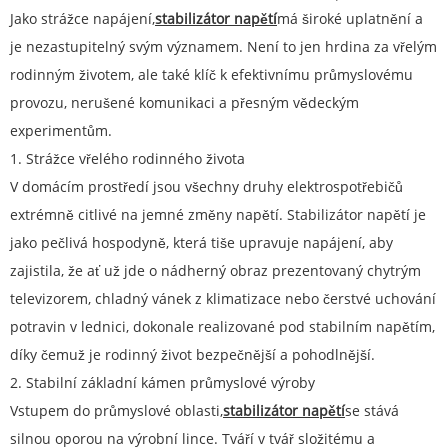
Jako strážce napájení,
stabilizátor napětí
má široké uplatnění a
je nezastupitelný svým významem. Není to jen hrdina za vřelým
rodinným životem, ale také klíč k efektivnímu průmyslovému
provozu, nerušené komunikaci a přesným vědeckým
experimentům.
1. Strážce vřelého rodinného života
V domácím prostředí jsou všechny druhy elektrospotřebičů
extrémně citlivé na jemné změny napětí. Stabilizátor napětí je
jako pečlivá hospodyně, která tiše upravuje napájení, aby
zajistila, že ať už jde o nádherný obraz prezentovaný chytrým
televizorem, chladný vánek z klimatizace nebo čerstvé uchování
potravin v lednici, dokonale realizované pod stabilním napětím,
díky čemuž je rodinný život bezpečnější a pohodlnější.
2. Stabilní základní kámen průmyslové výroby
Vstupem do průmyslové oblasti,
stabilizátor napětí
se stává
silnou oporou na výrobní lince. Tváří v tvář složitému a