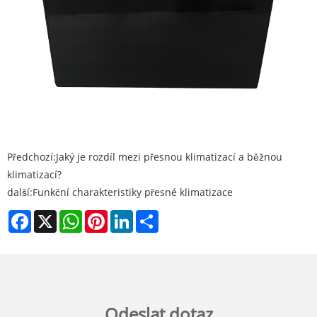
Předchozí:
Jaký je rozdíl mezi přesnou klimatizací a běžnou
klimatizací?
další:
Funkční charakteristiky přesné klimatizace
Facebook
X
WhatsApp
Pinterest
LinkedIn
Share
Odeslat dotaz