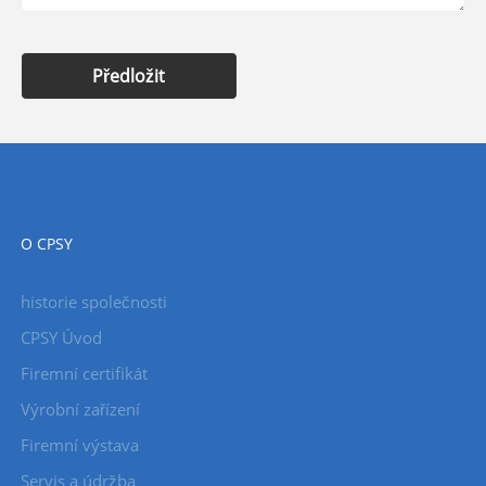
Předložit
O CPSY
historie společnosti
CPSY Úvod
Firemní certifikát
Výrobní zařízení
Firemní výstava
Servis a údržba