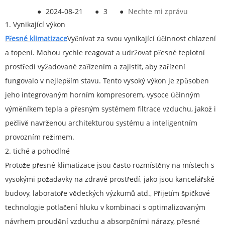
●
2024-08-21
●
3
●
Nechte mi zprávu
1. Vynikající výkon
Přesné klimatizace
Vyčnívat za svou vynikající účinnost chlazení
a topení. Mohou rychle reagovat a udržovat přesné teplotní
prostředí vyžadované zařízením a zajistit, aby zařízení
fungovalo v nejlepším stavu. Tento vysoký výkon je způsoben
jeho integrovaným horním kompresorem, vysoce účinným
výměníkem tepla a přesným systémem filtrace vzduchu, jakož i
pečlivě navrženou architekturou systému a inteligentním
provozním režimem.
2. tiché a pohodlné
Protože přesné klimatizace jsou často rozmístěny na místech s
vysokými požadavky na zdravé prostředí, jako jsou kancelářské
budovy, laboratoře vědeckých výzkumů atd., Přijetím špičkové
technologie potlačení hluku v kombinaci s optimalizovaným
návrhem proudění vzduchu a absorpčními nárazy, přesné