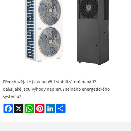
Předchozí:
Jaké jsou použití stabilizátorů napětí?
další:
Jaké jsou výhody nepřerušitelného energetického
systému?
Facebook
X
WhatsApp
Pinterest
LinkedIn
Share