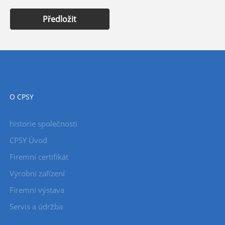
Předložit
O CPSY
historie společnosti
CPSY Úvod
Firemní certifikát
Výrobní zařízení
Firemní výstava
Servis a údržba