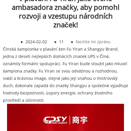
ambasadora značky, aby pomohl
rozvoji a vzestupu národních
značek!
●
2024-02-02
●
11
●
Nechte mi zprávu
Čínská šampionka v plavání žen Fu Yiran a Shangyu Brand,
jedna z deseti nejlepších domácích značek UPS v Číně,
oznámily formální spolupráci. Fu Yiran bude sloužit jako mluvčí
šampiona značky. Fu Yiran se svou odvážnou a rozhodnou,
svěží a krásnou image, stejně jako její snahou o mistrovský
duch, dokonale zapadá do značky Shangyu a společně vyjadřuje
hodnoty bezpečnosti, úspory energie, ochrany životního
prostředí a účinnosti.