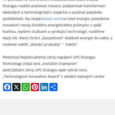
Shangyu nadále posilovat inovace, podporovat transformaci
vědeckých a technologických úspěchů a využívat poptávku
spotřebitelů. Na stopě
datová centra
a nové energie, povedeme
inovativní rozvoj čínského energetického průmyslu s vyšší
kvalitou, lepšími službami a vynikající technologií, rozšíříme
teplý vítr, který chrání „bezpečnost“ dodávek energie do světa, a
rozkvete světlé „domácí produkty“. " Světlo".
Předchozí:
Nepřerušitelný zdroj napájení UPS Shangyu
Technology získal čest „Invisible Champion“
další:
Záložní zdroj UPS Shangyu opět vyhrál cenu
„Technological Innovation Award“ v odvětví datových center
Facebook
X
WhatsApp
Pinterest
LinkedIn
Share