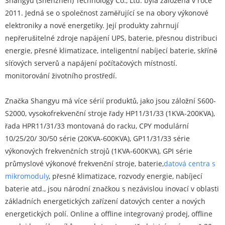
Shangyu (Shenzhen) Technology Co., Ltd. byla založena v roce
2011. Jedná se o společnost zaměřující se na obory výkonové
elektroniky a nové energetiky. Její produkty zahrnují
nepřerušitelné zdroje napájení UPS, baterie, přesnou distribuci
energie, přesné klimatizace, inteligentní nabíjecí baterie, skříně
síťových serverů a napájení počítačových místností.
monitorování životního prostředí.
Značka Shangyu má více sérií produktů, jako jsou záložní S600-
S2000, vysokofrekvenční stroje řady HP11/31/33 (1KVA-200KVA),
řada HPR11/31/33 montovaná do racku, CPY modulární
10/25/20/ 30/50 série (20KVA-600KVA), GP11/31/33 série
výkonových frekvenčních strojů (1KVA-600KVA), GPI série
průmyslové výkonové frekvenční stroje, baterie,
datová centra s
mikromoduly
, přesné klimatizace, rozvody energie, nabíjecí
baterie atd., jsou národní značkou s nezávislou inovací v oblasti
základních energetických zařízení datových center a nových
energetických polí. Online a offline integrovaný prodej, offline