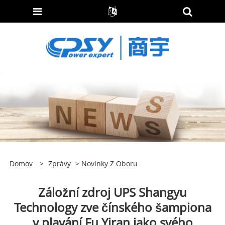
Domov
>
Zprávy
>
Novinky Z Oboru
Záložní zdroj UPS Shangyu
Technology zve čínského šampiona
v plavání Fu Yiran jako svého