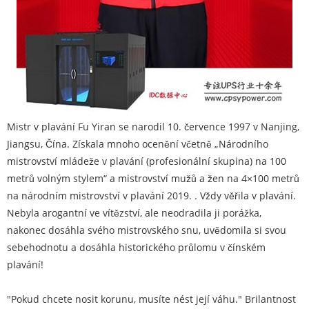
Mistr v plavání Fu Yiran se narodil 10. července 1997 v Nanjing,
Jiangsu, Čína. Získala mnoho ocenění včetně „Národního
mistrovství mládeže v plavání (profesionální skupina) na 100
metrů volným stylem“ a mistrovství mužů a žen na 4×100 metrů
na národním mistrovství v plavání 2019. . Vždy věřila v plavání.
Nebyla arogantní ve vítězství, ale neodradila ji porážka,
nakonec dosáhla svého mistrovského snu, uvědomila si svou
sebehodnotu a dosáhla historického průlomu v čínském
plavání!
"Pokud chcete nosit korunu, musíte nést její váhu." Brilantnost