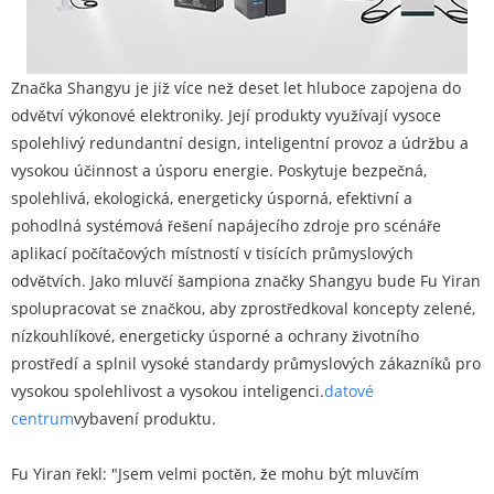
Značka Shangyu je již více než deset let hluboce zapojena do
odvětví výkonové elektroniky. Její produkty využívají vysoce
spolehlivý redundantní design, inteligentní provoz a údržbu a
vysokou účinnost a úsporu energie. Poskytuje bezpečná,
spolehlivá, ekologická, energeticky úsporná, efektivní a
pohodlná systémová řešení napájecího zdroje pro scénáře
aplikací počítačových místností v tisících průmyslových
odvětvích. Jako mluvčí šampiona značky Shangyu bude Fu Yiran
spolupracovat se značkou, aby zprostředkoval koncepty zelené,
nízkouhlíkové, energeticky úsporné a ochrany životního
prostředí a splnil vysoké standardy průmyslových zákazníků pro
vysokou spolehlivost a vysokou inteligenci.
datové
centrum
vybavení produktu.
Fu Yiran řekl: "Jsem velmi poctěn, že mohu být mluvčím