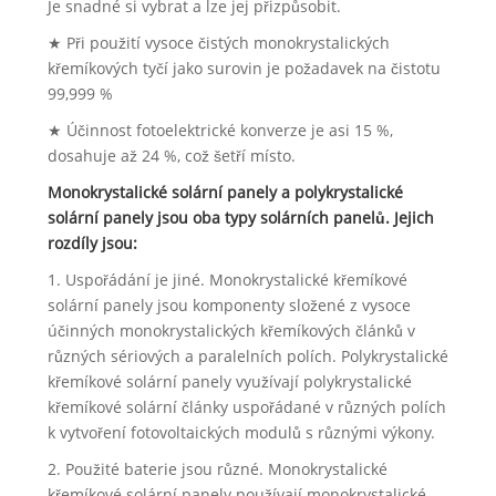
Je snadné si vybrat a lze jej přizpůsobit.
★ Při použití vysoce čistých monokrystalických
křemíkových tyčí jako surovin je požadavek na čistotu
99,999 %
★ Účinnost fotoelektrické konverze je asi 15 %,
dosahuje až 24 %, což šetří místo.
Monokrystalické solární panely a polykrystalické
solární panely jsou oba typy solárních panelů. Jejich
rozdíly jsou:
1. Uspořádání je jiné. Monokrystalické křemíkové
solární panely jsou komponenty složené z vysoce
účinných monokrystalických křemíkových článků v
různých sériových a paralelních polích. Polykrystalické
křemíkové solární panely využívají polykrystalické
křemíkové solární články uspořádané v různých polích
k vytvoření fotovoltaických modulů s různými výkony.
2. Použité baterie jsou různé. Monokrystalické
křemíkové solární panely používají monokrystalické