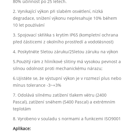
80% účinnost po 25 letech.
2. Vynikající výkon při slabém osvětlení, nízká
degradace, snížení výkonu nepřesahuje 10% během
10 let používání
3. Spojovací skříňka s krytím IP65 (kompletní ochrana
před částicemi z okolního prostředí a vodotěsnost)
4. Poskytněte 5letou záruku/25letou záruku na výkon
5.Použitý rám z hliníkové slitiny má vysokou pevnost a
silnou odolnost proti mechanickému nárazu;
6.Ujistěte se, že výstupní výkon je v rozmezí plus nebo
mínus tolerance -3~+3%
7. Odolává silnému zatížení tlakem větru (2400
Pascal), zatížení sněhem (5400 Pascal) a extrémním
teplotám
8. Vyrobeno v souladu s normami a funkcemi ISO9001
Aplikace: