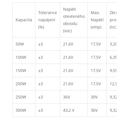
Napětí
Tolerance
Max.
Zkratový
otevřeného
Kapacita
napájení
Napětí
proud
obvodu
(%)
(vmp)
(Isc)
(voc)
50W
±3
21,6V
17,5V
3,20A
100W
±3
21,6V
17,5V
6,39A
150W
±3
21,6V
17,5V
9,59A
200W
±3
21,6V
17,5V
12,9A
250W
±3
36V
30V
9,32A
300W
±3
43,2 V
36V
9,32A