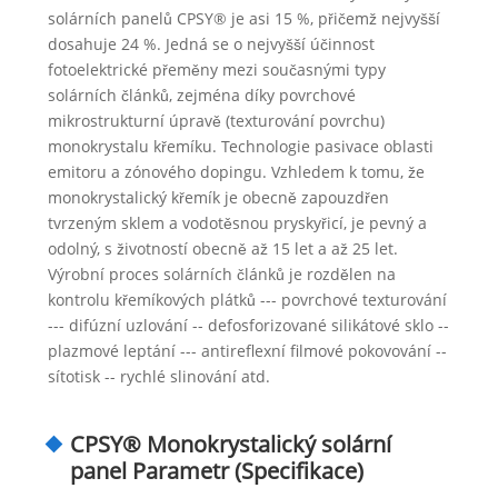
solárních panelů CPSY® je asi 15 %, přičemž nejvyšší
dosahuje 24 %. Jedná se o nejvyšší účinnost
fotoelektrické přeměny mezi současnými typy
solárních článků, zejména díky povrchové
mikrostrukturní úpravě (texturování povrchu)
monokrystalu křemíku. Technologie pasivace oblasti
emitoru a zónového dopingu. Vzhledem k tomu, že
monokrystalický křemík je obecně zapouzdřen
tvrzeným sklem a vodotěsnou pryskyřicí, je pevný a
odolný, s životností obecně až 15 let a až 25 let.
Výrobní proces solárních článků je rozdělen na
kontrolu křemíkových plátků --- povrchové texturování
--- difúzní uzlování -- defosforizované silikátové sklo --
plazmové leptání --- antireflexní filmové pokovování --
sítotisk -- rychlé slinování atd.
CPSY® Monokrystalický solární
panel Parametr (Specifikace)