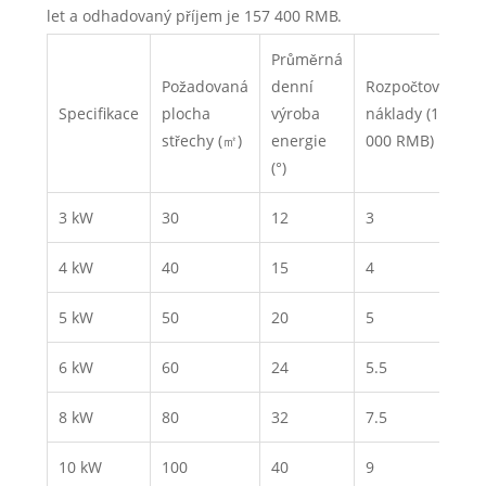
let a odhadovaný příjem je 157 400 RMB.
Průměrná
Požadovaná
denní
Rozpočtové
Vý
Specifikace
plocha
výroba
náklady (10
(%
střechy (㎡)
energie
000 RMB)
(°)
3 kW
30
12
3
18
4 kW
40
15
4
18
5 kW
50
20
5
18
6 kW
60
24
5.5
20
8 kW
80
32
7.5
20
10 kW
100
40
9
20