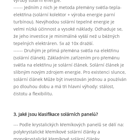
výroby solární energie.
------ Jedním z nich je metoda přeměny světla-tepla-
elektřina (solární kolektor + výroba energie parní
turbínou). Nevýhodou solární tepelné energie je
velmi nízká účinnost a vysoké náklady. Odhaduje se,
že jeho investice je minimálně vyšší než u běžných
tepelných elektráren. 5x až 10x dražší.
------ Druhým je přímá přeměna světla na elektřinu
(solární článek). Základním zařízením pro přeměnu
světla na elektřinu je solární článek. Solární článek je
slibným novým zdrojem energie. Pro existenci slunce,
solární článek Může být investován jednou a používán
po dlouhou dobu a má tři hlavní výhody: stálost,
čistotu a flexibilitu.
3. Jaké jsou klasifikace solárních panelů?
--- Podle krystalických křemíkových panelů se dělí na:
polykrystalické křemíkové solární články a
monokrystalické křemíkové solární články.