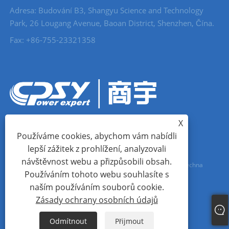
Adresa: Budování B3, Shangyu Science and Technology
Park, 26 Lougang Avenue, Baoan District, Shenzhen, Čína.
Fax: +86-755-23321358
X
Používáme cookies, abychom vám nabídli
lepší zážitek z prohlížení, analyzovali
návštěvnost webu a přizpůsobili obsah.
Copyright © 2023 Shangyu (Shenzhen) Technology Co., Ltd. Všechna
Používáním tohoto webu souhlasíte s
práva vyhrazena.
naším používáním souborů cookie.
Zásady ochrany osobních údajů
Links
Sitemap
RSS
XML
Zásady ochrany osobních údajů
Odmítnout
Přijmout