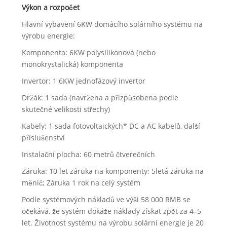
Výkon a rozpočet
Hlavní vybavení 6KW domácího solárního systému na
výrobu energie:
Komponenta: 6KW polysilikonová (nebo
monokrystalická) komponenta
Invertor: 1 6KW jednofázový invertor
Držák: 1 sada (navržena a přizpůsobena podle
skutečné velikosti střechy)
Kabely: 1 sada fotovoltaických* DC a AC kabelů, další
příslušenství
Instalační plocha: 60 metrů čtverečních
Záruka: 10 let záruka na komponenty; 5letá záruka na
měnič; Záruka 1 rok na celý systém
Podle systémových nákladů ve výši 58 000 RMB se
očekává, že systém dokáže náklady získat zpět za 4–5
let. Životnost systému na výrobu solární energie je 20