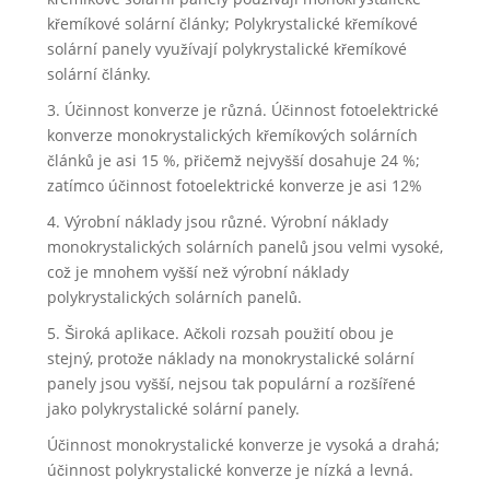
křemíkové solární články; Polykrystalické křemíkové
solární panely využívají polykrystalické křemíkové
solární články.
3. Účinnost konverze je různá. Účinnost fotoelektrické
konverze monokrystalických křemíkových solárních
článků je asi 15 %, přičemž nejvyšší dosahuje 24 %;
zatímco účinnost fotoelektrické konverze je asi 12%
4. Výrobní náklady jsou různé. Výrobní náklady
monokrystalických solárních panelů jsou velmi vysoké,
což je mnohem vyšší než výrobní náklady
polykrystalických solárních panelů.
5. Široká aplikace. Ačkoli rozsah použití obou je
stejný, protože náklady na monokrystalické solární
panely jsou vyšší, nejsou tak populární a rozšířené
jako polykrystalické solární panely.
Účinnost monokrystalické konverze je vysoká a drahá;
účinnost polykrystalické konverze je nízká a levná.