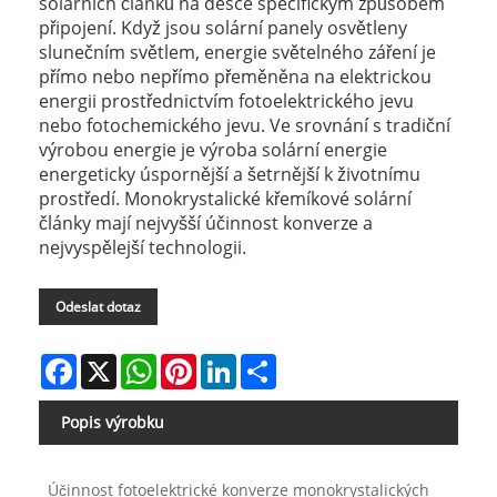
solárních článků na desce specifickým způsobem
připojení. Když jsou solární panely osvětleny
slunečním světlem, energie světelného záření je
přímo nebo nepřímo přeměněna na elektrickou
energii prostřednictvím fotoelektrického jevu
nebo fotochemického jevu. Ve srovnání s tradiční
výrobou energie je výroba solární energie
energeticky úspornější a šetrnější k životnímu
prostředí. Monokrystalické křemíkové solární
články mají nejvyšší účinnost konverze a
nejvyspělejší technologii.
Odeslat dotaz
Facebook
X
WhatsApp
Pinterest
LinkedIn
Share
Popis výrobku
Účinnost fotoelektrické konverze monokrystalických