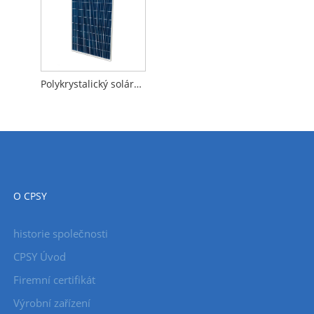
Polykrystalický solární panel
O CPSY
historie společnosti
CPSY Úvod
Firemní certifikát
Výrobní zařízení