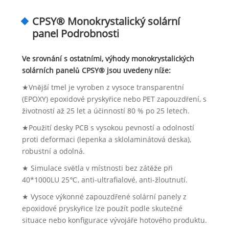
CPSY® Monokrystalický solární
panel Podrobnosti
Ve srovnání s ostatními, výhody monokrystalických
solárních panelů CPSY® jsou uvedeny níže:
★Vnější tmel je vyroben z vysoce transparentní
(EPOXY) epoxidové pryskyřice nebo PET zapouzdření, s
životností až 25 let a účinností 80 % po 25 letech.
★Použití desky PCB s vysokou pevností a odolností
proti deformaci (lepenka a sklolaminátová deska),
robustní a odolná.
★ Simulace světla v místnosti bez zátěže při
40*1000LU 25℃, anti-ultrafialové, anti-žloutnutí.
★ Vysoce výkonné zapouzdřené solární panely z
epoxidové pryskyřice lze použít podle skutečné
situace nebo konfigurace vývojáře hotového produktu.