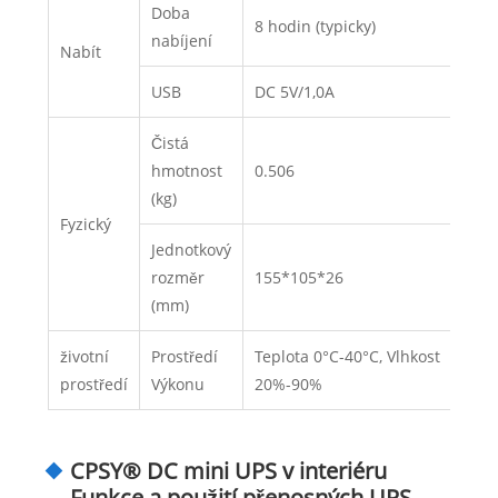
Doba
8 hodin (typicky)
nabíjení
Nabít
USB
DC 5V/1,0A
Čistá
hmotnost
0.506
(kg)
Fyzický
Jednotkový
rozměr
155*105*26
(mm)
životní
Prostředí
Teplota 0°C-40°C, Vlhkost
prostředí
Výkonu
20%-90%
CPSY® DC mini UPS v interiéru
Funkce a použití přenosných UPS