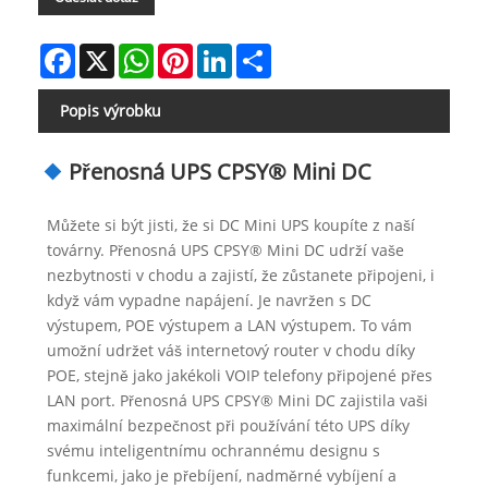
Facebook
X
WhatsApp
Pinterest
LinkedIn
Share
Popis výrobku
Přenosná UPS CPSY® Mini DC
Můžete si být jisti, že si DC Mini UPS koupíte z naší
továrny. Přenosná UPS CPSY® Mini DC udrží vaše
nezbytnosti v chodu a zajistí, že zůstanete připojeni, i
když vám vypadne napájení. Je navržen s DC
výstupem, POE výstupem a LAN výstupem. To vám
umožní udržet váš internetový router v chodu díky
POE, stejně jako jakékoli VOIP telefony připojené přes
LAN port. Přenosná UPS CPSY® Mini DC zajistila vaši
maximální bezpečnost při používání této UPS díky
svému inteligentnímu ochrannému designu s
funkcemi, jako je přebíjení, nadměrné vybíjení a