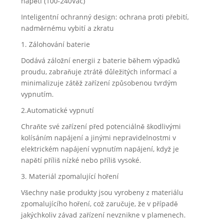
napětí (100-240Vac)
Inteligentní ochranný design: ochrana proti přebití,
nadměrnému vybití a zkratu
1. Zálohování baterie
Dodává záložní energii z baterie během výpadků
proudu, zabraňuje ztrátě důležitých informací a
minimalizuje zátěž zařízení způsobenou tvrdým
vypnutím.
2.Automatické vypnutí
Chraňte své zařízení před potenciálně škodlivými
kolísáním napájení a jinými nepravidelnostmi v
elektrickém napájení vypnutím napájení, když je
napětí příliš nízké nebo příliš vysoké.
3. Materiál zpomalující hoření
Všechny naše produkty jsou vyrobeny z materiálu
zpomalujícího hoření, což zaručuje, že v případě
jakýchkoliv závad zařízení nevznikne v plamenech.