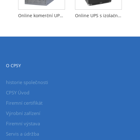
Online komerční UPS bez transformátoru
Online UPS s izolačním transformátorem
O CPSY
historie společnosti
CPSY Úvod
Firemní certifikát
Výrobní zařízení
Firemní výstava
Servis a údržba