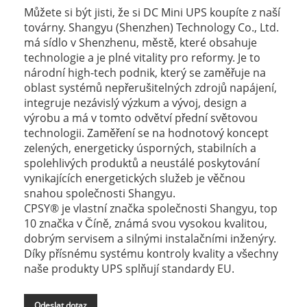
Můžete si být jisti, že si DC Mini UPS koupíte z naší
továrny. Shangyu (Shenzhen) Technology Co., Ltd.
má sídlo v Shenzhenu, městě, které obsahuje
technologie a je plné vitality pro reformy. Je to
národní high-tech podnik, který se zaměřuje na
oblast systémů nepřerušitelných zdrojů napájení,
integruje nezávislý výzkum a vývoj, design a
výrobu a má v tomto odvětví přední světovou
technologii. Zaměření se na hodnotový koncept
zelených, energeticky úsporných, stabilních a
spolehlivých produktů a neustálé poskytování
vynikajících energetických služeb je věčnou
snahou společnosti Shangyu.
CPSY® je vlastní značka společnosti Shangyu, top
10 značka v Číně, známá svou vysokou kvalitou,
dobrým servisem a silnými instalačními inženýry.
Díky přísnému systému kontroly kvality a všechny
naše produkty UPS splňují standardy EU.
Odeslat dotaz