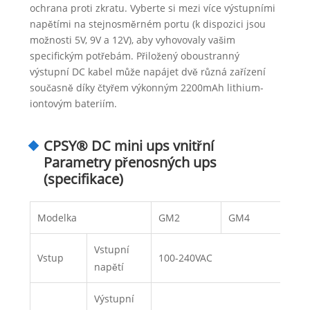
ochrana proti zkratu. Vyberte si mezi více výstupními
napětími na stejnosměrném portu (k dispozici jsou
možnosti 5V, 9V a 12V), aby vyhovovaly vašim
specifickým potřebám. Přiložený oboustranný
výstupní DC kabel může napájet dvě různá zařízení
současně díky čtyřem výkonným 2200mAh lithium-
iontovým bateriím.
CPSY® DC mini ups vnitřní
Parametry přenosných ups
(specifikace)
Modelka
GM2
GM4
Vstupní
Vstup
100-240VAC
napětí
Výstupní