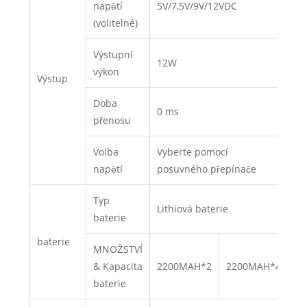
napětí
5V/7,5V/9V/12VDC
(volitelné)
Výstupní
12W
výkon
Výstup
Doba
0 ms
přenosu
Volba
Vyberte pomocí
napětí
posuvného přepínače
Typ
Lithiová baterie
baterie
baterie
MNOŽSTVÍ
& Kapacita
2200MAH*2
2200MAH*4
baterie