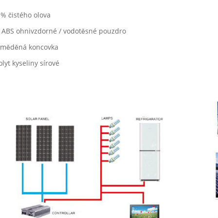
 % čistého olova
a ABS ohnivzdorné / vodotěsné pouzdro
 měděná koncovka
olyt kyseliny sírové