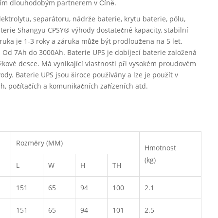
vaším dlouhodobým partnerem v Číně.
ktrolytu, separátoru, nádrže baterie, krytu baterie, pólu,
baterie Shangyu CPSY® výhody dostatečné kapacity, stabilní
uka je 1-3 roky a záruka může být prodloužena na 5 let.
i. Od 7Ah do 3000Ah. Baterie UPS je dobíjecí baterie založená
žkové desce. Má vynikající vlastnosti při vysokém proudovém
dy. Baterie UPS jsou široce používány a lze je použít v
ch, počítačích a komunikačních zařízeních atd.
Rozměry (MM)
Hmotnost
(kg)
L
W
H
TH
151
65
94
100
2.1
151
65
94
101
2.5