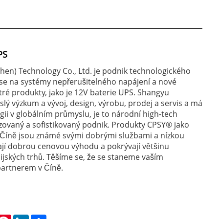
PS
en) Technology Co., Ltd. je podnik technologického
 se na systémy nepřerušitelného napájení a nové
tré produkty, jako je 12V baterie UPS. Shangyu
slý výzkum a vývoj, design, výrobu, prodej a servis a má
gii v globálním průmyslu, je to národní high-tech
izovaný a sofistikovaný podnik. Produkty CPSY® jako
 Číně jsou známé svými dobrými službami a nízkou
jí dobrou cenovou výhodu a pokrývají většinu
ijských trhů. Těšíme se, že se staneme vaším
artnerem v Číně.
hatsApp
Pinterest
LinkedIn
Share