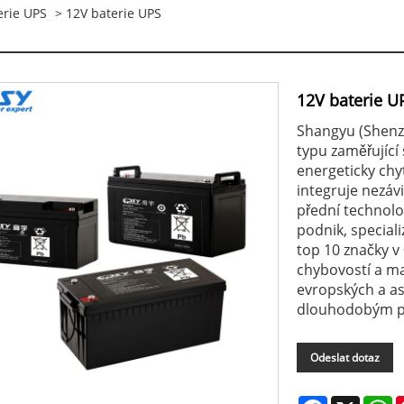
erie UPS
> 12V baterie UPS
12V baterie U
Shangyu (Shenzh
typu zaměřující
energeticky chy
integruje nezávi
přední technolo
podnik, special
top 10 značky v
chybovostí a ma
evropských a as
dlouhodobým p
Odeslat dotaz
Facebook
X
W