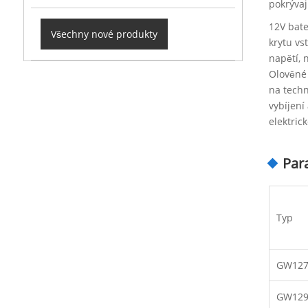
pokrývaj
12V bate
Všechny nové produkty
krytu vs
napětí, 
Olověné 
na techn
vybíjení
elektric
Par
Typ
GW12
GW12