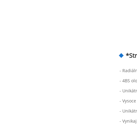
*Str
- Radiál
- 4BS ol
- Unikát
- Vysoce
- Unikát
- Vynikaj