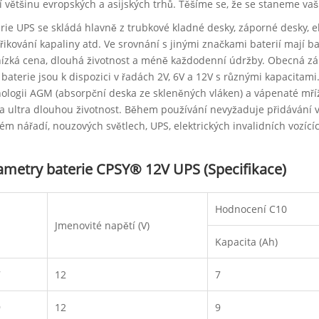
í většinu evropských a asijských trhů. Těšíme se, že se staneme 
rie UPS se skládá hlavně z trubkové kladné desky, záporné desky, ele
třikování kapaliny atd. Ve srovnání s jinými značkami baterií mají 
nízká cena, dlouhá životnost a méně každodenní údržby. Obecná zár
baterie jsou k dispozici v řadách 2V, 6V a 12V s různými kapacitam
ologii AGM (absorpční deska ze skleněných vláken) a vápenaté mří
 a ultra dlouhou životnost. Během používání nevyžaduje přidávání vo
kém nářadí, nouzových světlech, UPS, elektrických invalidních vozící
ametry baterie CPSY® 12V UPS (Specifikace)
Hodnocení C10
Jmenovité napětí (V)
Kapacita (Ah)
7
12
7
9
12
9