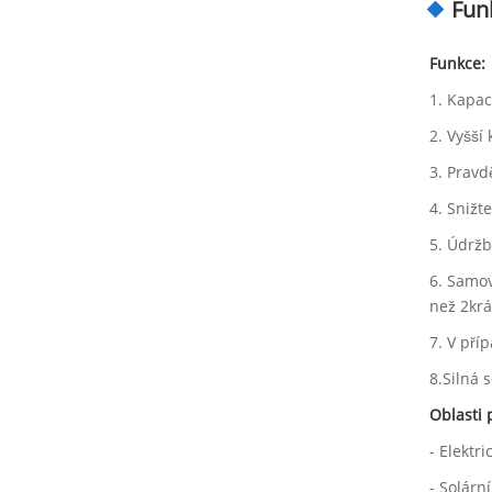
Fun
Funkce:
1. Kapac
2. Vyšší
3. Pravd
4. Snižt
5. Údržb
6. Samov
než 2krá
7. V pří
8.Silná 
Oblasti 
- Elektri
- Solárn