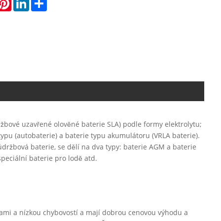
žbové uzavřené olověné baterie SLA) podle formy elektrolytu;
 typu (autobaterie) a baterie typu akumulátoru (VRLA baterie).
držbová baterie, se dělí na dva typy: baterie AGM a baterie
speciální baterie pro lodě atd.
ami a nízkou chybovostí a mají dobrou cenovou výhodu a