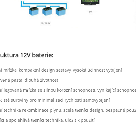
uktura 12V baterie:
ní mřížka, kompaktní design sestavy, vysoká účinnost vybíjení
ověná pasta, dlouhá životnost
ní legovaná mřížka se silnou korozní schopností, vynikající schopno
 čisté suroviny pro minimalizaci rychlosti samovybíjení
ní technika rekombinace plynu, zcela těsnící design, bezpečné použi
ící a spolehlivá těsnící technika, uložit k použití