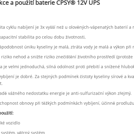
kce a použití baterie CPSY® 12V UPS
ita cyklu nabíjení je 3x vyšší než u olověných-vápenatých baterií a 
 kapacitní stabilita po celou dobu životnosti,
ěpodobnost úniku kyseliny je malá, ztráta vody je malá a výkon při n
e riziko nehod a snižte riziko znečištění životního prostředí (protož
a je velmi jednoduchá, silná odolnost proti přebití a snížené hlubok
ybíjení je dobré. Za stejných podmínek čistoty kyseliny sírové a k
t.
padě vážného nedostatku energie je anti-sulfurizační výkon zřejmý.
schopnost obnovy při těžkých podmínkách vybíjení, účinně prodlužují
použití:
cké vozidlo
í systém, větrný systém