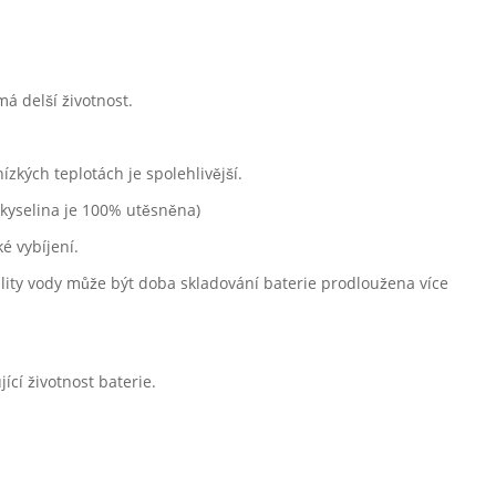
má delší životnost.
ízkých teplotách je spolehlivější.
e kyselina je 100% utěsněna)
é vybíjení.
vality vody může být doba skladování baterie prodloužena více
cí životnost baterie.