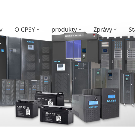
v
O CPSY
produkty
Zprávy
St