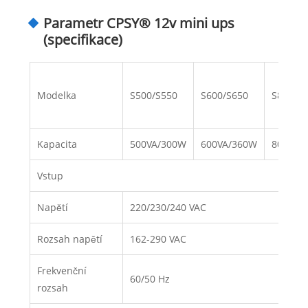
Parametr CPSY® 12v mini ups
(specifikace)
Modelka
S500/S550
S600/S650
S800/S
Kapacita
500VA/300W
600VA/360W
800VA/
Vstup
Napětí
220/230/240 VAC
Rozsah napětí
162-290 VAC
Frekvenční
60/50 Hz
rozsah