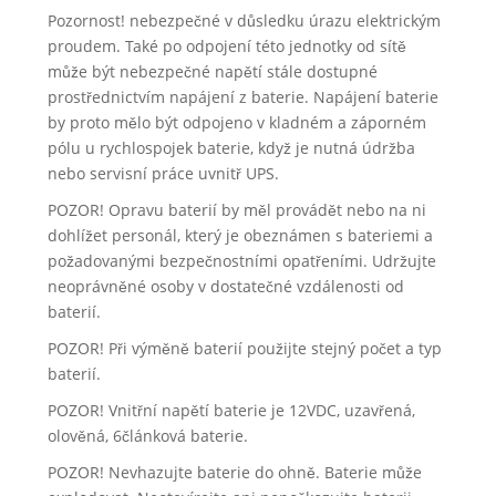
Pozornost! nebezpečné v důsledku úrazu elektrickým
proudem. Také po odpojení této jednotky od sítě
může být nebezpečné napětí stále dostupné
prostřednictvím napájení z baterie. Napájení baterie
by proto mělo být odpojeno v kladném a záporném
pólu u rychlospojek baterie, když je nutná údržba
nebo servisní práce uvnitř UPS.
POZOR! Opravu baterií by měl provádět nebo na ni
dohlížet personál, který je obeznámen s bateriemi a
požadovanými bezpečnostními opatřeními. Udržujte
neoprávněné osoby v dostatečné vzdálenosti od
baterií.
POZOR! Při výměně baterií použijte stejný počet a typ
baterií.
POZOR! Vnitřní napětí baterie je 12VDC, uzavřená,
olověná, 6článková baterie.
POZOR! Nevhazujte baterie do ohně. Baterie může