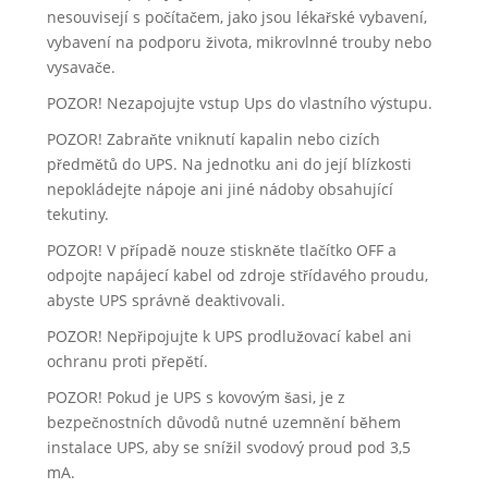
nesouvisejí s počítačem, jako jsou lékařské vybavení,
vybavení na podporu života, mikrovlnné trouby nebo
vysavače.
POZOR! Nezapojujte vstup Ups do vlastního výstupu.
POZOR! Zabraňte vniknutí kapalin nebo cizích
předmětů do UPS. Na jednotku ani do její blízkosti
nepokládejte nápoje ani jiné nádoby obsahující
tekutiny.
POZOR! V případě nouze stiskněte tlačítko OFF a
odpojte napájecí kabel od zdroje střídavého proudu,
abyste UPS správně deaktivovali.
POZOR! Nepřipojujte k UPS prodlužovací kabel ani
ochranu proti přepětí.
POZOR! Pokud je UPS s kovovým šasi, je z
bezpečnostních důvodů nutné uzemnění během
instalace UPS, aby se snížil svodový proud pod 3,5
mA.