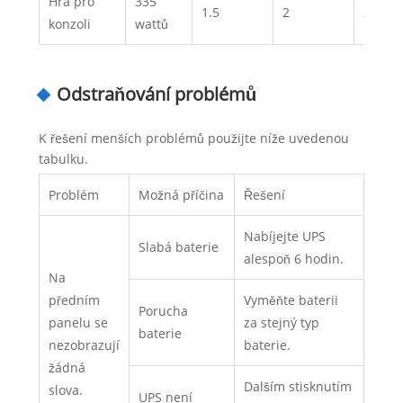
Hra pro
335
1.5
2
3.5
konzoli
wattů
Odstraňování problémů
K řešení menších problémů použijte níže uvedenou
tabulku.
Problém
Možná příčina
Řešení
Nabíjejte UPS
Slabá baterie
alespoň 6 hodin.
Na
předním
Vyměňte baterii
Porucha
panelu se
za stejný typ
baterie
nezobrazují
baterie.
žádná
Dalším stisknutím
slova.
UPS není