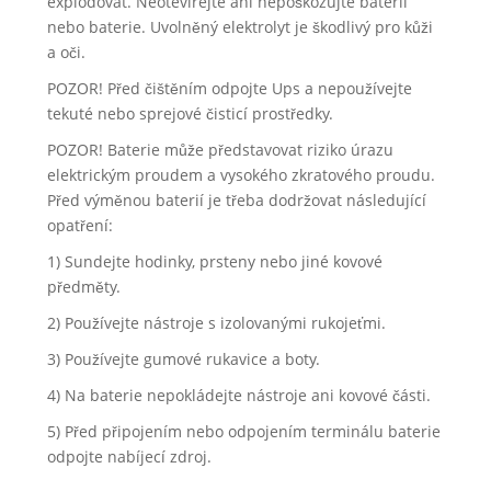
explodovat. Neotevírejte ani nepoškozujte baterii
nebo baterie. Uvolněný elektrolyt je škodlivý pro kůži
a oči.
POZOR! Před čištěním odpojte Ups a nepoužívejte
tekuté nebo sprejové čisticí prostředky.
POZOR! Baterie může představovat riziko úrazu
elektrickým proudem a vysokého zkratového proudu.
Před výměnou baterií je třeba dodržovat následující
opatření:
1) Sundejte hodinky, prsteny nebo jiné kovové
předměty.
2) Používejte nástroje s izolovanými rukojeťmi.
3) Používejte gumové rukavice a boty.
4) Na baterie nepokládejte nástroje ani kovové části.
5) Před připojením nebo odpojením terminálu baterie
odpojte nabíjecí zdroj.