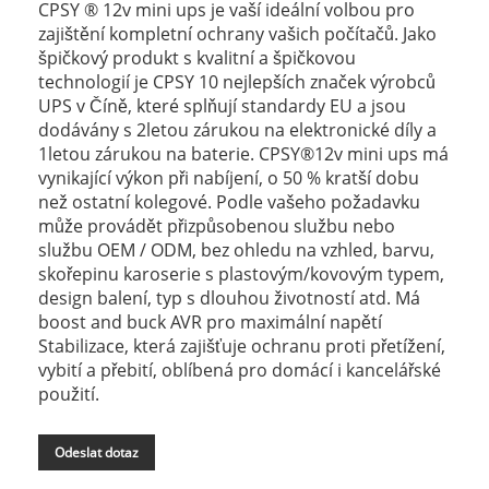
CPSY ® 12v mini ups je vaší ideální volbou pro
zajištění kompletní ochrany vašich počítačů. Jako
špičkový produkt s kvalitní a špičkovou
technologií je CPSY 10 nejlepších značek výrobců
UPS v Číně, které splňují standardy EU a jsou
dodávány s 2letou zárukou na elektronické díly a
1letou zárukou na baterie. CPSY®12v mini ups má
vynikající výkon při nabíjení, o 50 % kratší dobu
než ostatní kolegové. Podle vašeho požadavku
může provádět přizpůsobenou službu nebo
službu OEM / ODM, bez ohledu na vzhled, barvu,
skořepinu karoserie s plastovým/kovovým typem,
design balení, typ s dlouhou životností atd. Má
boost and buck AVR pro maximální napětí
Stabilizace, která zajišťuje ochranu proti přetížení,
vybití a přebití, oblíbená pro domácí i kancelářské
použití.
Odeslat dotaz