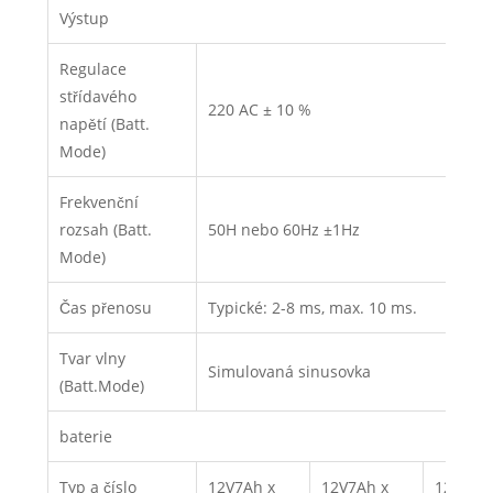
Výstup
Regulace
střídavého
220 AC ± 10 %
napětí (Batt.
Mode)
Frekvenční
rozsah (Batt.
50H nebo 60Hz ±1Hz
Mode)
Čas přenosu
Typické: 2-8 ms, max. 10 ms.
Tvar vlny
Simulovaná sinusovka
(Batt.Mode)
baterie
Typ a číslo
12V7Ah x
12V7Ah x
12V 9Ah