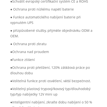
●Schválit evropský certifikační systém CE a ROHS
● Ochrana proti nízkému napětí baterie
● Funkce automatického nabíjení baterie při
vypnutém UPS
● přizpůsobené služby, přijměte objednávku ODM a
OEM.
● Ochrana proti zkratu
●Ochrana nad proudem
●Funkce ztišení
●Ochrana proti přetížení, 120% zátěžová práce po
dlouhou dobu
●Volitelná funkce proti osvětlení, větší bezpečnost.
●Volitelný plastový trypový/kovový typ/dlouhodobý
typ/typ nabíječky 12V mini up
●Inteligentní nabíjení, zkraťte dobu nabíjení o 50 %