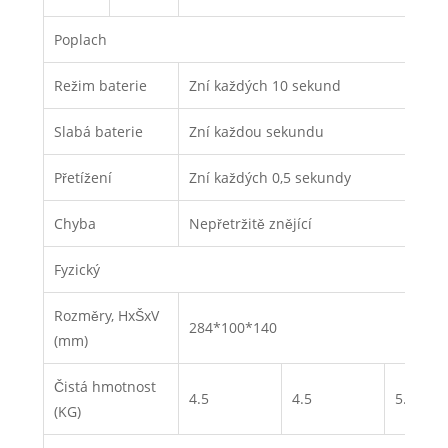
Poplach
Režim baterie
Zní každých 10 sekund
Slabá baterie
Zní každou sekundu
Přetížení
Zní každých 0,5 sekundy
Chyba
Nepřetržitě znějící
Fyzický
Rozměry, HxŠxV
284*100*140
(mm)
Čistá hmotnost
4.5
4.5
5.1
(KG)