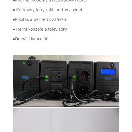
● Knihovny fotografií, hudby a videí
●Počítač a periferní zařízení
● Herní konzole a televizory
●Domácí kancelář