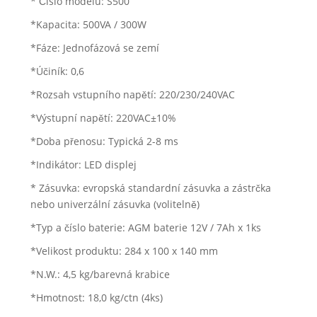
* Číslo modelu: S500
*Kapacita: 500VA / 300W
*Fáze: Jednofázová se zemí
*Účiník: 0,6
*Rozsah vstupního napětí: 220/230/240VAC
*Výstupní napětí: 220VAC±10%
*Doba přenosu: Typická 2-8 ms
*Indikátor: LED displej
* Zásuvka: evropská standardní zásuvka a zástrčka
nebo univerzální zásuvka (volitelně)
*Typ a číslo baterie: AGM baterie 12V / 7Ah x 1ks
*Velikost produktu: 284 x 100 x 140 mm
*N.W.: 4,5 kg/barevná krabice
*Hmotnost: 18,0 kg/ctn (4ks)