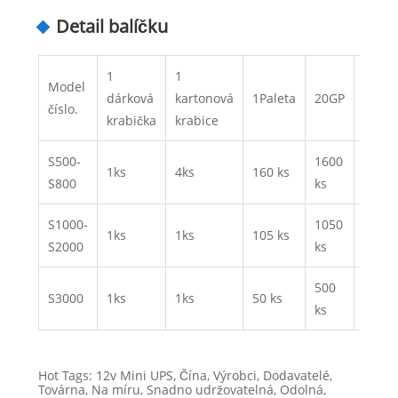
Detail balíčku
1
1
Model
40
dárková
kartonová
1Paleta
20GP
číslo.
GP
krabička
krabice
S500-
1600
3360
1ks
4ks
160 ks
S800
ks
ks
S1000-
1050
2205
1ks
1ks
105 ks
S2000
ks
ks
500
1050
S3000
1ks
1ks
50 ks
ks
ks
Hot Tags: 12v Mini UPS, Čína, Výrobci, Dodavatelé,
Továrna, Na míru, Snadno udržovatelná, Odolná,