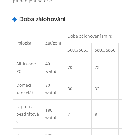
při nabíjení baterie.
Doba zálohování
Doba zálohování (min)
Položka
Zatížení
S600/S650
S800/S850
S1000
All-in-one
40
70
72
75
PC
wattů
Domácí
80
30
32
34
kancelář
wattů
Laptop a
180
bezdrátová
7
8
10
wattů
síť