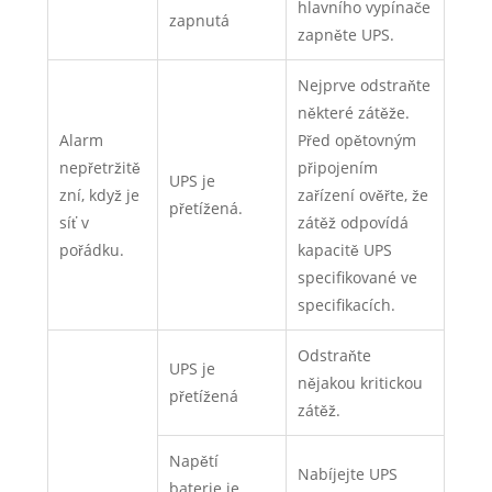
hlavního vypínače
zapnutá
zapněte UPS.
Nejprve odstraňte
některé zátěže.
Alarm
Před opětovným
nepřetržitě
připojením
UPS je
zní, když je
zařízení ověřte, že
přetížená.
síť v
zátěž odpovídá
pořádku.
kapacitě UPS
specifikované ve
specifikacích.
Odstraňte
UPS je
nějakou kritickou
přetížená
zátěž.
Napětí
Nabíjejte UPS
baterie je