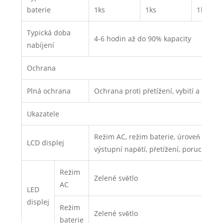
baterie
1ks
1ks
1ks
Typická doba
4-6 hodin až do 90% kapacity
nabíjení
Ochrana
Plná ochrana
Ochrana proti přetížení, vybití a přebit
Ukazatele
Režim AC, režim baterie, úroveň zatížen
LCD displej
výstupní napětí, přetížení, porucha a n
Režim
Zelené světlo
AC
LED
displej
Režim
Zelené světlo
baterie