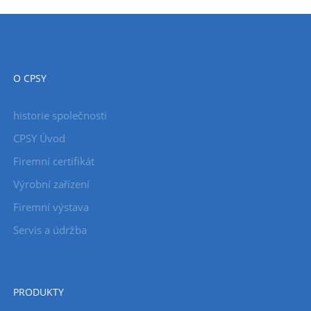
O CPSY
historie společnosti
CPSY Úvod
Firemní certifikát
Výrobní zařízení
Firemní výstava
Servis a údržba
PRODUKTY