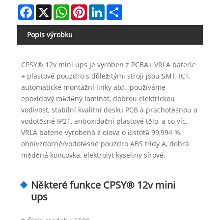
Facebook
X
WhatsApp
Pinterest
LinkedIn
Share
Popis výrobku
CPSY® 12v mini ups je vyroben z PCBA+ VRLA baterie
+ plastové pouzdro s důležitými stroji jsou SMT, ICT,
automatické montážní linky atd., používáme
epoxidový měděný laminát, dobrou elektrickou
vodivost, stabilní kvalitní desku PCB a prachotěsnou a
vodotěsné IP21, antioxidační plastové tělo, a co víc,
VRLA baterie vyrobená z olova o čistotě 99,994 %,
ohnivzdorné/vodotěsné pouzdro ABS třídy A, dobrá
měděná koncovka, elektrolyt kyseliny sírové.
Některé funkce CPSY® 12v mini
ups