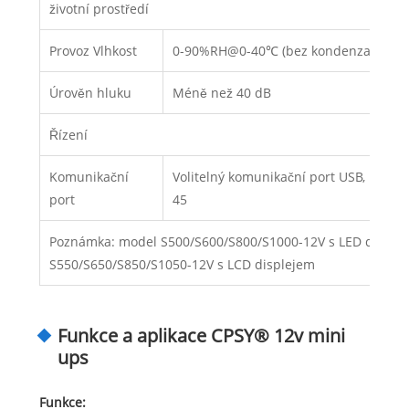
životní prostředí
Provoz Vlhkost
0-90%RH@0-40℃ (bez kondenzace)
Úrověn hluku
Méně než 40 dB
Řízení
Komunikační
Volitelný komunikační port USB, RS232 
port
45
Poznámka: model S500/S600/S800/S1000-12V s LED displej
S550/S650/S850/S1050-12V s LCD displejem
Funkce a aplikace CPSY® 12v mini
ups
Funkce: