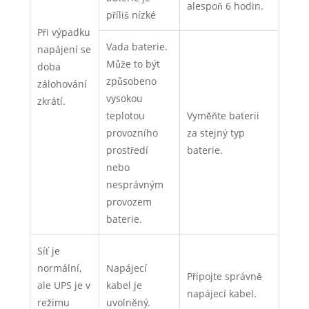
alespoň 6 hodin.
příliš nízké
Při výpadku
Vada baterie.
napájení se
Může to být
doba
způsobeno
zálohování
vysokou
zkrátí.
teplotou
Vyměňte baterii
provozního
za stejný typ
prostředí
baterie.
nebo
nesprávným
provozem
baterie.
Síť je
normální,
Napájecí
Připojte správně
ale UPS je v
kabel je
napájecí kabel.
režimu
uvolněný.