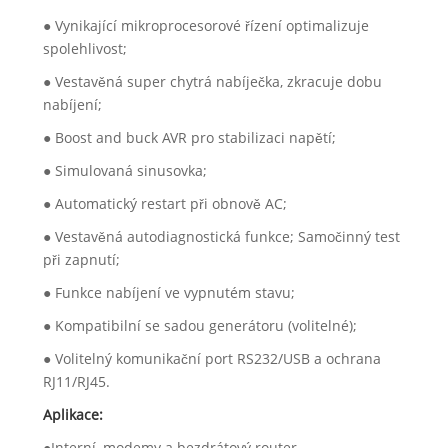
● Vynikající mikroprocesorové řízení optimalizuje
spolehlivost;
● Vestavěná super chytrá nabíječka, zkracuje dobu
nabíjení;
● Boost and buck AVR pro stabilizaci napětí;
● Simulovaná sinusovka;
● Automatický restart při obnově AC;
● Vestavěná autodiagnostická funkce; Samočinný test
při zapnutí;
● Funkce nabíjení ve vypnutém stavu;
● Kompatibilní se sadou generátoru (volitelné);
● Volitelný komunikační port RS232/USB a ochrana
RJ11/RJ45.
Aplikace:
●Interní, modemy a bezdrátový router